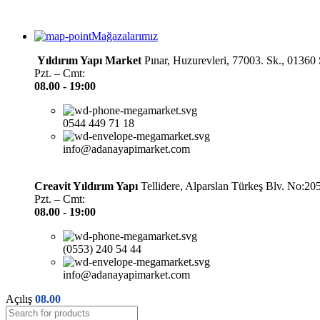
Mağazalarımız
Yıldırım Yapı Market
Pınar, Huzurevleri, 77003. Sk., 0136
Pzt. – Cmt:
08.00 -
19:00
0544 449 71 18
info@adanayapimarket.com
Creavit Yıldırım Yapı
Tellidere, Alparslan Türkeş Blv. No:2
Pzt. – Cmt:
08.00 -
19:00
(0553) 240 54 44
info@adanayapimarket.com
Açılış
08.00