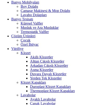
Banyo Mobilyaları
Boy Dolabı
Çamaşır Makinesi & Mop Dolabı
Lavabo Dolapları
Banyo Tesisatı
Küresel Valfler
Musluk ve Ara Musluklar
Termostatik Valfler
Çözüm Ürünleri
Çocuk
Özel İhtiyaç
Vitrifiye
Klozet
Akıllı Klozetler
Alttan Çıkışlı Klozetler
Arkadan Çıkışlı Klozetler
Asma Klozetler
Duvara Dayalı Klozetler
Yerden Tek Klozetler
Klozet Kapakları
Duroplast Klozet Kapakları
Thermoplast Klozet Kapakları
Lavabolar
Ayaklı Lavabolar
Çanak Lavabolar