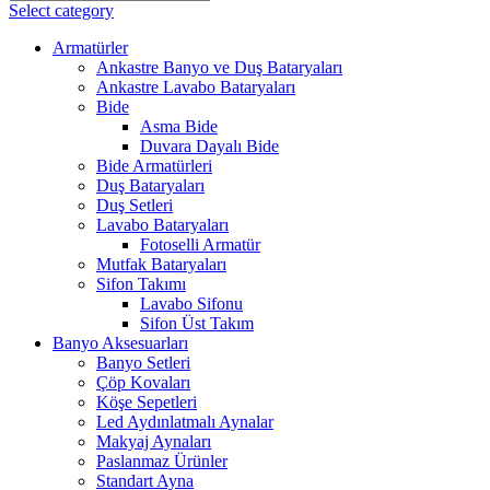
Select category
Armatürler
Ankastre Banyo ve Duş Bataryaları
Ankastre Lavabo Bataryaları
Bide
Asma Bide
Duvara Dayalı Bide
Bide Armatürleri
Duş Bataryaları
Duş Setleri
Lavabo Bataryaları
Fotoselli Armatür
Mutfak Bataryaları
Sifon Takımı
Lavabo Sifonu
Sifon Üst Takım
Banyo Aksesuarları
Banyo Setleri
Çöp Kovaları
Köşe Sepetleri
Led Aydınlatmalı Aynalar
Makyaj Aynaları
Paslanmaz Ürünler
Standart Ayna