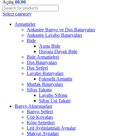
Açılış
08.00
Select category
Armatürler
Ankastre Banyo ve Duş Bataryaları
Ankastre Lavabo Bataryaları
Bide
Asma Bide
Duvara Dayalı Bide
Bide Armatürleri
Duş Bataryaları
Duş Setleri
Lavabo Bataryaları
Fotoselli Armatür
Mutfak Bataryaları
Sifon Takımı
Lavabo Sifonu
Sifon Üst Takım
Banyo Aksesuarları
Banyo Setleri
Çöp Kovaları
Köşe Sepetleri
Led Aydınlatmalı Aynalar
Makyaj Aynaları