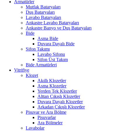
Armatürler
Mutfak Bataryaları
Duş Bataryaları
Lavabo Bataryaları
Ankastre Lavabo Bataryaları
Ankastre Banyo ve Duş Bataryaları
Bide
Asma Bide
Duvara Dayalı Bide
Sifon Takımı
Lavabo Sifonu
Sifon Üst Takım
Bide Armatürleri
Vitrifiye
Klozet
Akıllı Klozetler
Asma Klozetler
Yerden Tek Klozetler
Alttan Çıkışlı Klozetler
Duvara Dayalı Klozetler
Arkadan Çıkışlı Klozetler
Pisuvar ve Ara Bölme
Pisuvarlar
Ara Bölmeler
Lavabolar