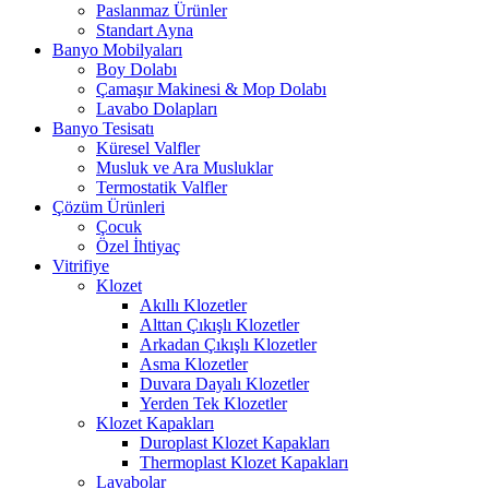
Paslanmaz Ürünler
Standart Ayna
Banyo Mobilyaları
Boy Dolabı
Çamaşır Makinesi & Mop Dolabı
Lavabo Dolapları
Banyo Tesisatı
Küresel Valfler
Musluk ve Ara Musluklar
Termostatik Valfler
Çözüm Ürünleri
Çocuk
Özel İhtiyaç
Vitrifiye
Klozet
Akıllı Klozetler
Alttan Çıkışlı Klozetler
Arkadan Çıkışlı Klozetler
Asma Klozetler
Duvara Dayalı Klozetler
Yerden Tek Klozetler
Klozet Kapakları
Duroplast Klozet Kapakları
Thermoplast Klozet Kapakları
Lavabolar