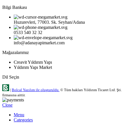
Bilgi Bankası
Huzurevleri, 77003. Sk. Seyhan/Adana
0533 540 32 32
info@adanayapimarket.com
Mağazalarımız
Creavit Yıldırım Yapı
Yıldırım Yapı Market
Dil Seçin
|
Bolcal Yazılım ile oluşturuldu.
© Tüm hakları Yıldırım Ticaret Ltd. Şti.
firmasına aittir.
Close
Menu
Categories