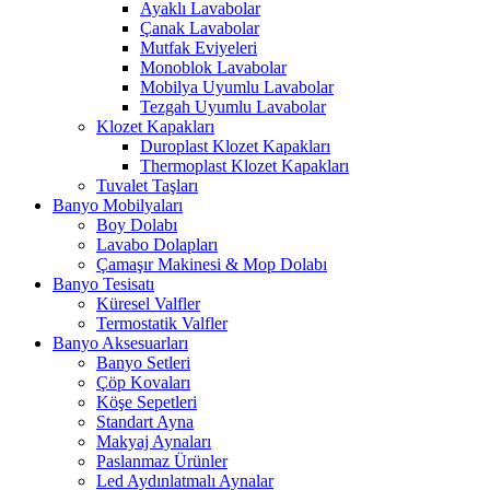
Ayaklı Lavabolar
Çanak Lavabolar
Mutfak Eviyeleri
Monoblok Lavabolar
Mobilya Uyumlu Lavabolar
Tezgah Uyumlu Lavabolar
Klozet Kapakları
Duroplast Klozet Kapakları
Thermoplast Klozet Kapakları
Tuvalet Taşları
Banyo Mobilyaları
Boy Dolabı
Lavabo Dolapları
Çamaşır Makinesi & Mop Dolabı
Banyo Tesisatı
Küresel Valfler
Termostatik Valfler
Banyo Aksesuarları
Banyo Setleri
Çöp Kovaları
Köşe Sepetleri
Standart Ayna
Makyaj Aynaları
Paslanmaz Ürünler
Led Aydınlatmalı Aynalar